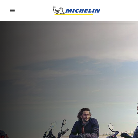
Go to page content
Go to page navigation