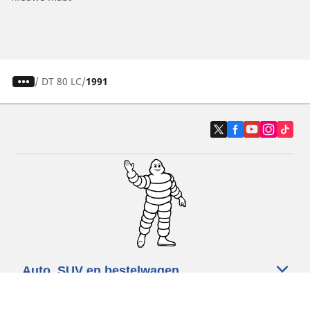
/
DT 80 LC
1991
Auto, SUV en bestelwagen
Motorfiets