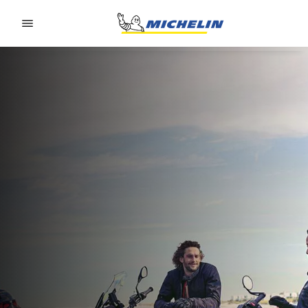
Go to page content
Go to page navigation