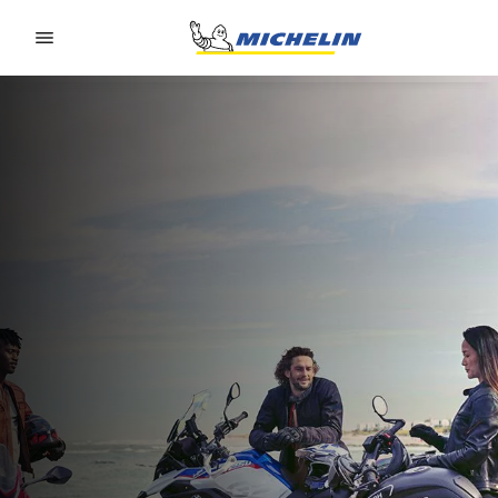
Go to page content
Go to page navigation