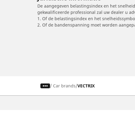
De aangegeven belastingsindex en het snelheids
gekwalificeerde professional zal uw dealer u a
1. Of de belastingsindex en het snelheidssymb
2. Of de bandenspanning moet worden aangepa
/
Car brands
VECTRIX
Auto, SUV en bestelwagen
M
Vind de beste MICHELIN band
V