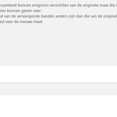
symbool kunnen enigszins verschillen van de originele maat die i
dvies kunnen geven over:
ool van de vervangende banden anders zijn dan die van de origine
st voor de nieuwe maat
otorfiets
Fiets
ind de beste MICHELIN band
Vind de beste MICHELI