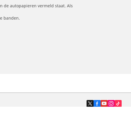
n de autopapieren vermeld staat. Als
le banden.
Dealers
N band
Zoek autodealers