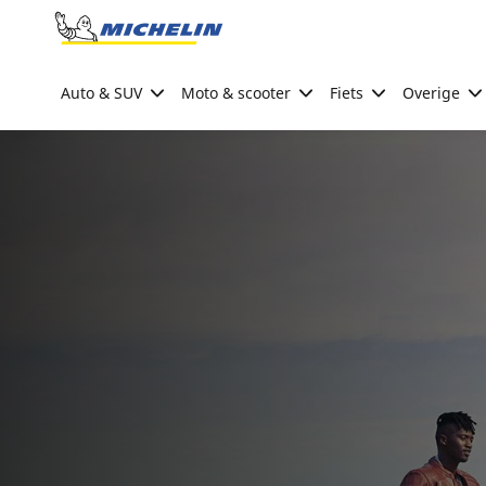
Go to page content
Go to page navigation
Auto & SUV
Moto & scooter
Fiets
Overige