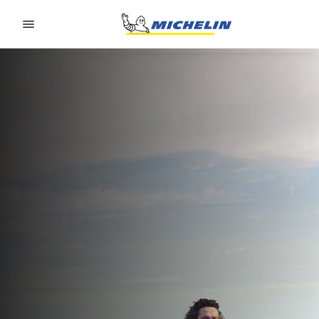
Go to page content
Go to page navigation