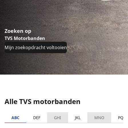
Zoeken op
TVS Motorbanden
Mijn zoekopdracht voltooien
Alle TVS motorbanden
ABC
DEF
GHI
JKL
MNO
PQR