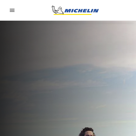
Go to page content
Go to page navigation