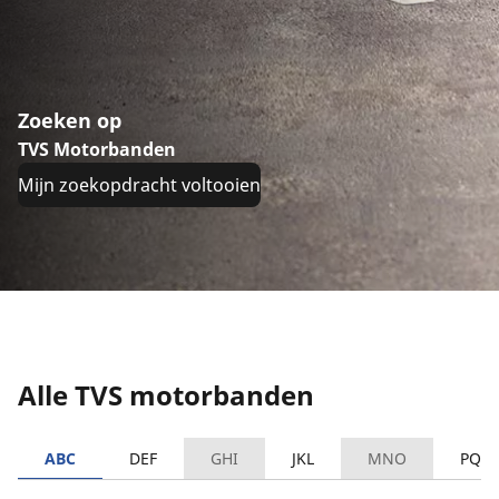
Zoeken op
TVS Motorbanden
Mijn zoekopdracht voltooien
Alle TVS motorbanden
ABC
DEF
GHI
JKL
MNO
PQR