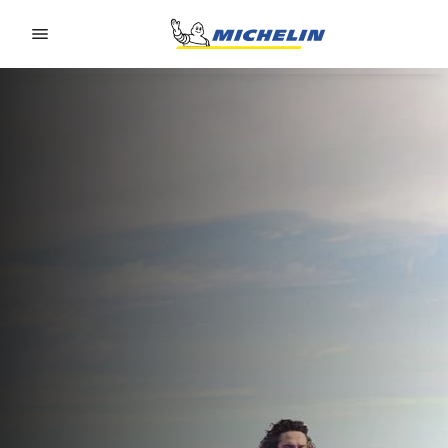
Go to page content
Go to page navigation