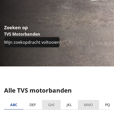
Zoeken op
TVS Motorbanden
Mijn zoekopdracht voltooien
Alle TVS motorbanden
ABC
DEF
GHI
JKL
MNO
PQR