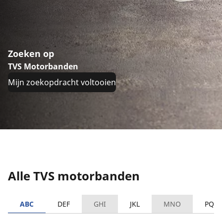
Zoeken op
TVS Motorbanden
Mijn zoekopdracht voltooien
Alle TVS motorbanden
ABC
DEF
GHI
JKL
MNO
PQR