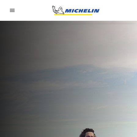
Go to page content
Go to page navigation