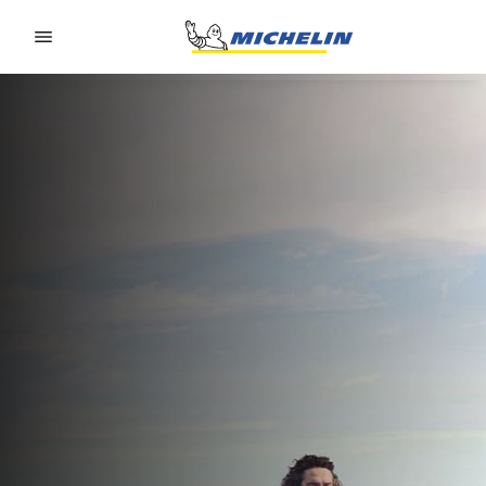
Go to page content
Go to page navigation