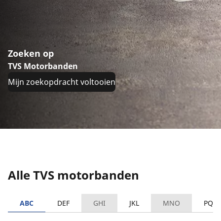
Zoeken op
TVS Motorbanden
Mijn zoekopdracht voltooien
Alle TVS motorbanden
ABC
DEF
GHI
JKL
MNO
PQR