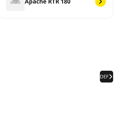
Apache RTR 180
DEF