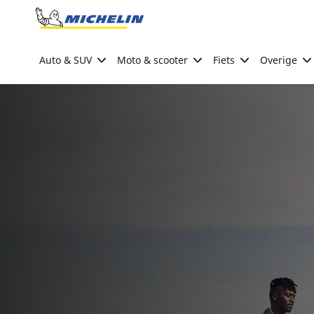
Go to page content
Go to page navigation
Auto & SUV
Moto & scooter
Fiets
Overige