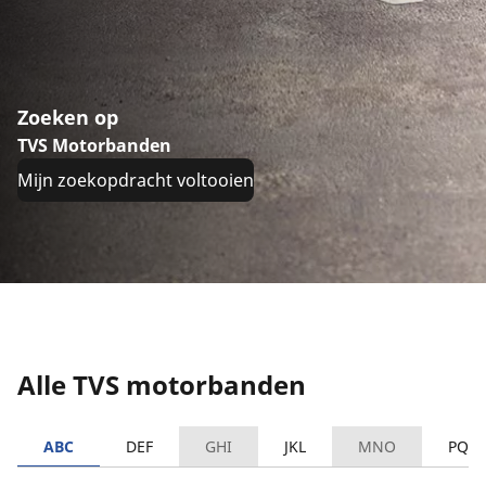
Zoeken op
TVS Motorbanden
Mijn zoekopdracht voltooien
Alle TVS motorbanden
ABC
DEF
GHI
JKL
MNO
PQR