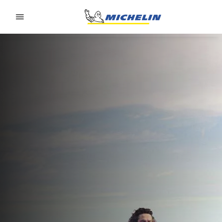
Go to page content
Go to page navigation