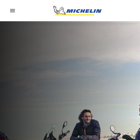
Go to page content
Go to page navigation