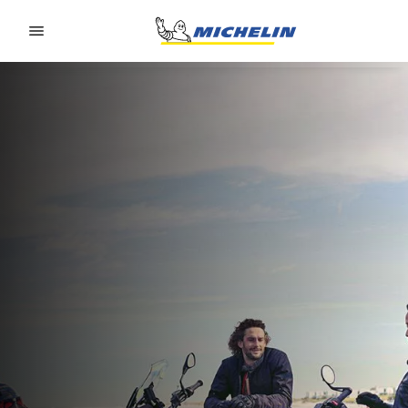
Go to page content
Go to page navigation