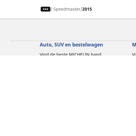
/
Speedmaster
2015
Auto, SUV en bestelwagen
M
Vind de beste MICHELIN band
V
Zoek op bandenmaat
Z
Zoek op rijbeleving
Z
Zoek op seizoen
Z
Zoek op automerken
Z
Zoeken op voertuigtype
Zoeken op productfamilie
Hulp
Tips en adviezen
Contact