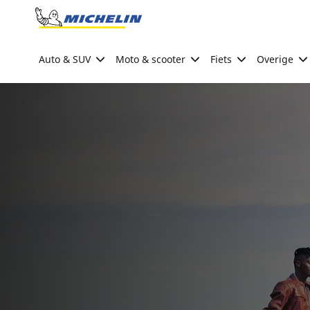
Go to page content
Go to page navigation
Auto & SUV
Moto & scooter
Fiets
Overige