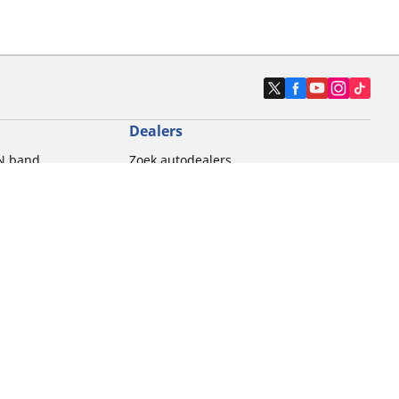
Dealers
N band
Zoek autodealers
ik
Zoek motorbandenwinkel
touring gebruik