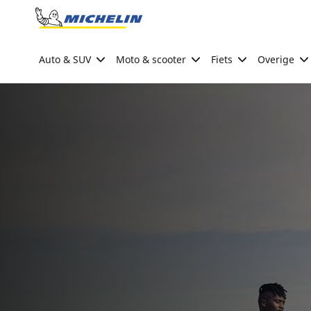
Go to page content
Go to page navigation
Auto & SUV
Moto & scooter
Fiets
Overige