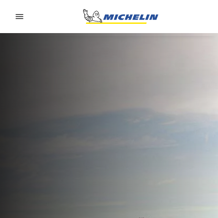
Go to page content
Go to page navigation