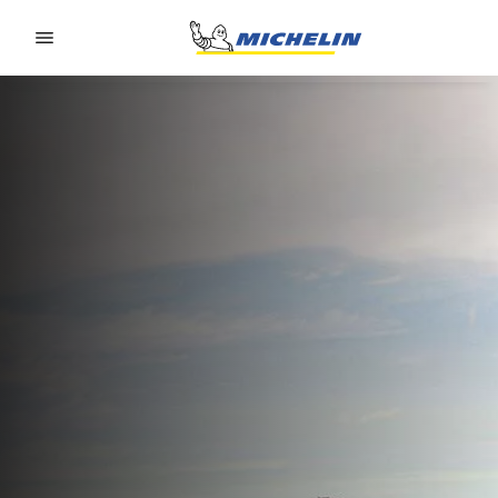
Go to page content
Go to page navigation