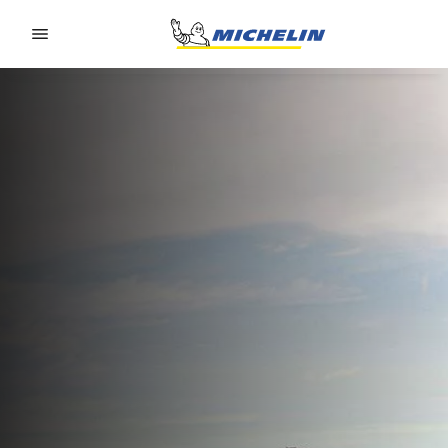
Go to page content
Go to page navigation