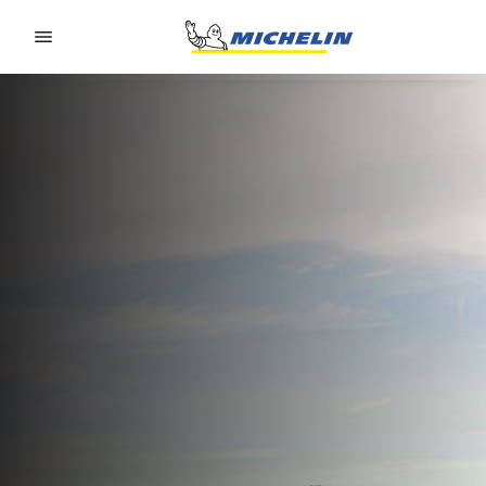
Go to page content
Go to page navigation