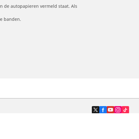
n de autopapieren vermeld staat. Als
le banden.
Dealers
N band
Zoek autodealers