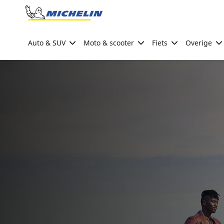
Go to page content
Go to page navigation
Auto & SUV
Moto & scooter
Fiets
Overige