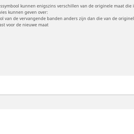
symbool kunnen enigszins verschillen van de originele maat die i
dvies kunnen geven over:
ool van de vervangende banden anders zijn dan die van de origine
st voor de nieuwe maat
otorfiets
Fiets
ind de beste MICHELIN band
Vind de beste MICHELI