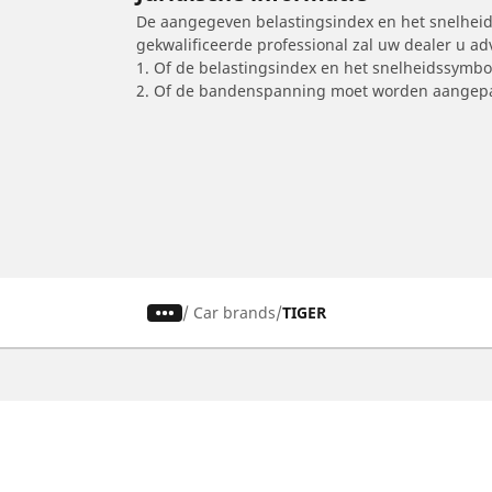
De aangegeven belastingsindex en het snelheids
gekwalificeerde professional zal uw dealer u a
1. Of de belastingsindex en het snelheidssymb
2. Of de bandenspanning moet worden aangepa
/
Car brands
TIGER
Auto, SUV en bestelwagen
M
Vind de beste MICHELIN band
V