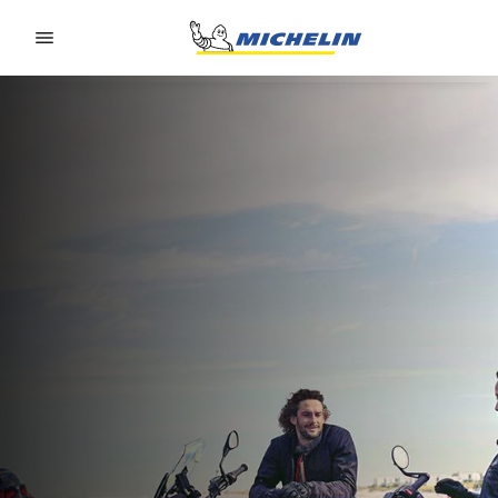
Go to page content
Go to page navigation