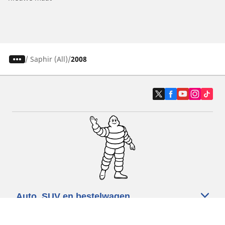
/
Saphir (All)
2008
Auto, SUV en bestelwagen
Motorfiets