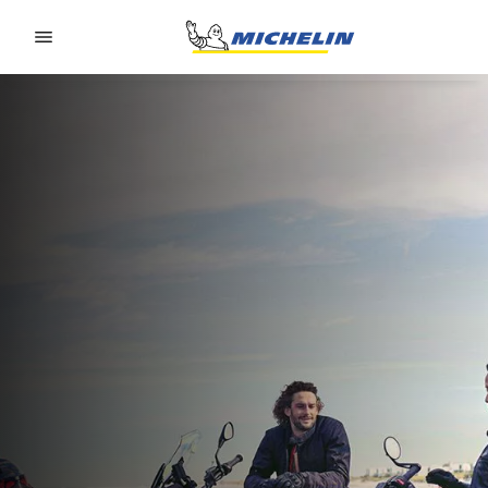
Go to page content
Go to page navigation