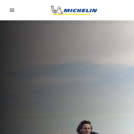
Go to page content
Go to page navigation