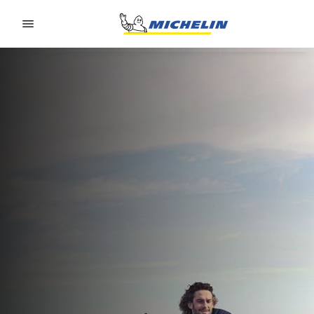
Go to page content
Go to page navigation