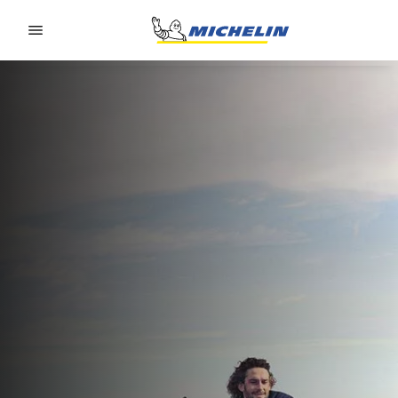
Go to page content
Go to page navigation