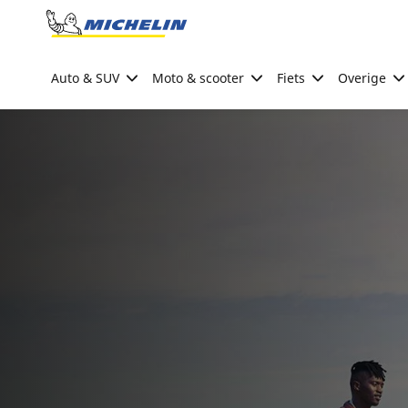
Go to page content
Go to page navigation
Auto & SUV
Moto & scooter
Fiets
Overige