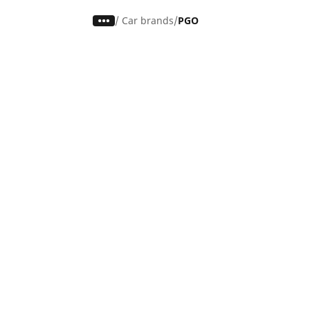
/
Car brands
PGO
Auto, SUV en bestelwagen
M
Vind de beste MICHELIN band
V
Zoek op bandenmaat
Z
Zoek op rijbeleving
Z
Zoek op seizoen
Z
Zoek op automerken
Z
Zoeken op voertuigtype
Zoeken op productfamilie
Hulp
Tips en adviezen
Contact