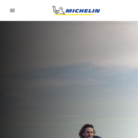
Go to page content
Go to page navigation