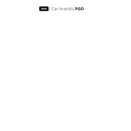
/
Car brands
PGO
Auto, SUV en bestelwagen
M
Vind de beste MICHELIN band
V
Zoek op bandenmaat
Z
Zoek op rijbeleving
Z
Zoek op seizoen
Z
Zoek op automerken
Z
Zoeken op voertuigtype
Zoeken op productfamilie
Hulp
Tips en adviezen
Contact