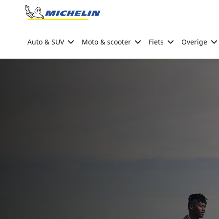
Go to page content
Go to page navigation
Auto & SUV
Moto & scooter
Fiets
Overige