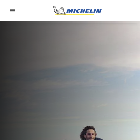
Go to page content
Go to page navigation