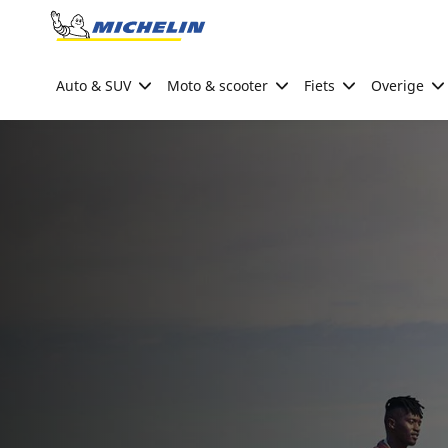
Go to page content
Go to page navigation
Auto & SUV
Moto & scooter
Fiets
Overige