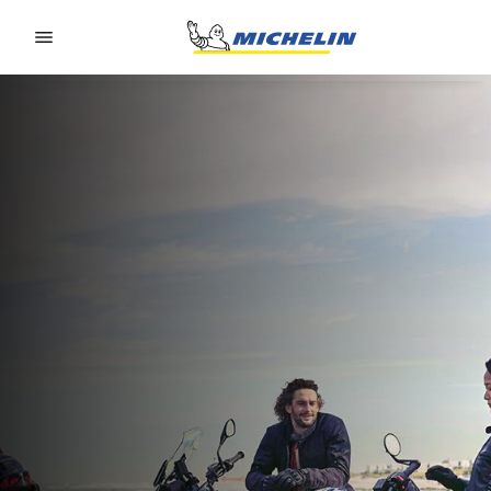
Go to page content
Go to page navigation