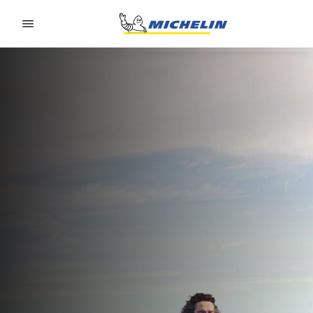
Go to page content
Go to page navigation