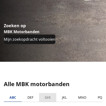
Zoeken op
MBK Motorbanden
Mijn zoekopdracht voltooien
Alle MBK motorbanden
ABC
DEF
GHI
JKL
MNO
PQR