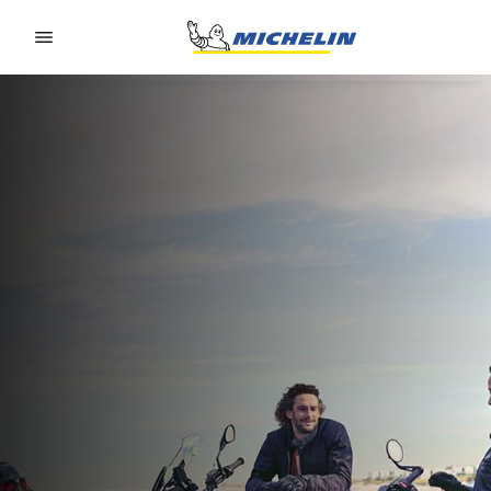
Go to page content
Go to page navigation