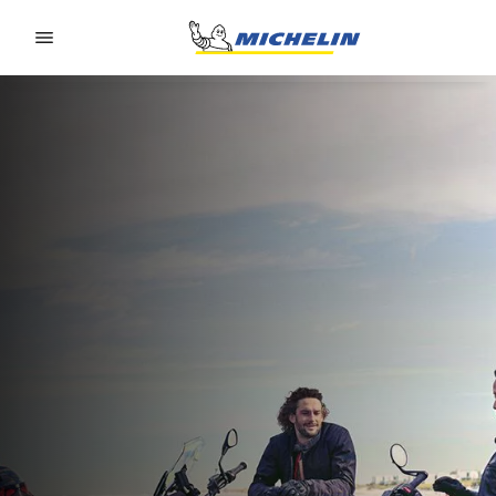
Go to page content
Go to page navigation