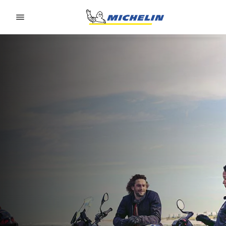
Go to page content
Go to page navigation