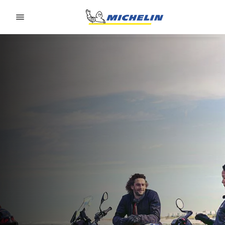
Go to page content
Go to page navigation