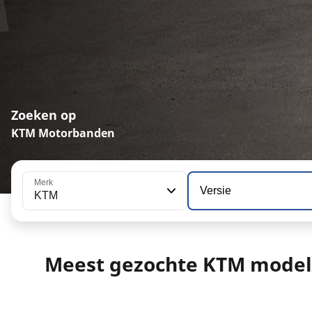
Zoeken op
KTM Motorbanden
Merk
Versie
KTM
Meest gezochte KTM model