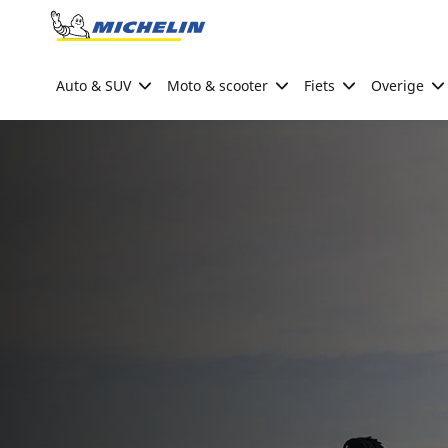
Go to page content
Go to page navigation
Auto & SUV
Moto & scooter
Fiets
Overige