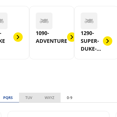
-
1090-
1290-
KE
ADVENTURE
SUPER-
DUKE-
GT
PQRS
TUV
WXYZ
0-9