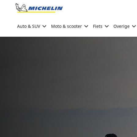
Go to page content
Go to page navigation
Auto & SUV
Moto & scooter
Fiets
Overige