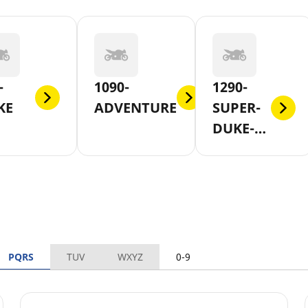
-
1090-
1290-
KE
ADVENTURE
SUPER-
DUKE-
GT
PQRS
TUV
WXYZ
0-9