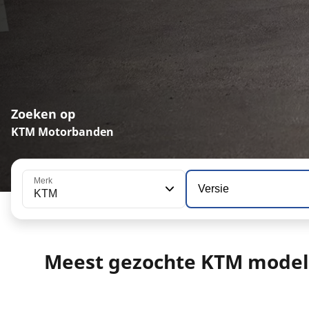
Zoeken op
KTM Motorbanden
Merk
Versie
KTM
Meest gezochte KTM model