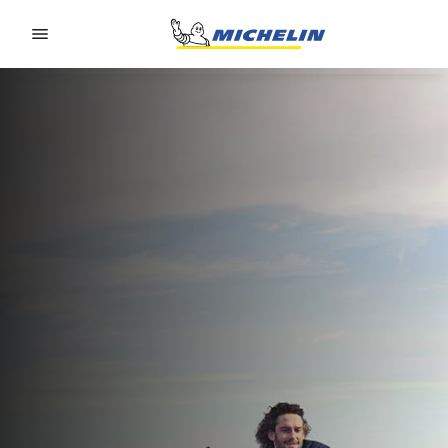
Go to page content
Go to page navigation