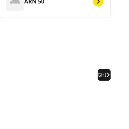
ARN 50
GHI