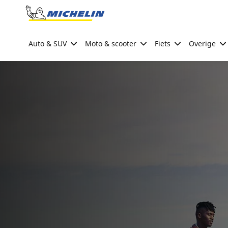
Go to page content
Go to page navigation
Auto & SUV
Moto & scooter
Fiets
Overige