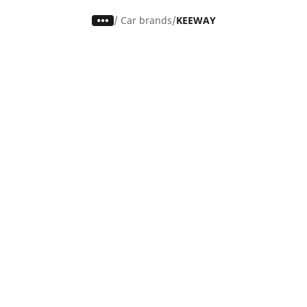
/
Car brands
KEEWAY
Auto, SUV en bestelwagen
M
Vind de beste MICHELIN band
V
Zoek op bandenmaat
Z
Zoek op rijbeleving
Z
Zoek op seizoen
Z
Zoek op automerken
Z
Zoeken op voertuigtype
Zoeken op productfamilie
Hulp
Tips en adviezen
Contact