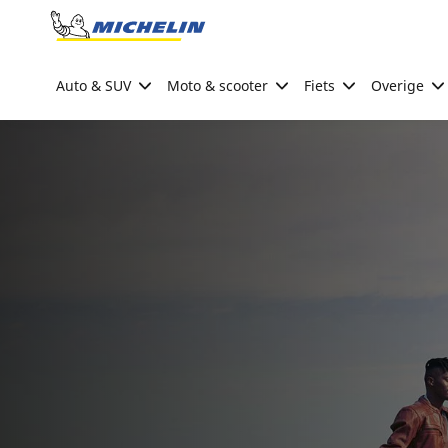
Go to page content
Go to page navigation
Auto & SUV
Moto & scooter
Fiets
Overige