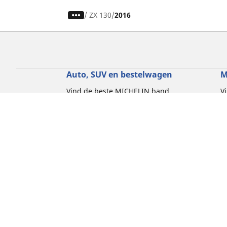
/
ZX 130
2016
Auto, SUV en bestelwagen
M
Vind de beste MICHELIN band
V
Zoek op bandenmaat
Z
Zoek op rijbeleving
Z
Zoek op seizoen
Z
Zoek op automerken
Z
Zoeken op voertuigtype
Zoeken op productfamilie
Hulp
Tips en adviezen
Contact