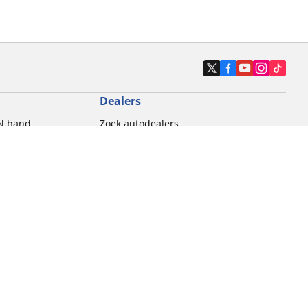
Dealers
N band
Zoek autodealers
ik
Zoek motorbandenwinkel
touring gebruik