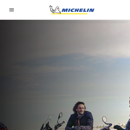
Go to page content
Go to page navigation