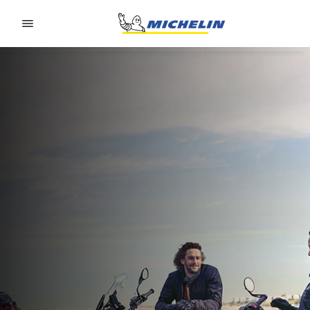
Go to page content
Go to page navigation