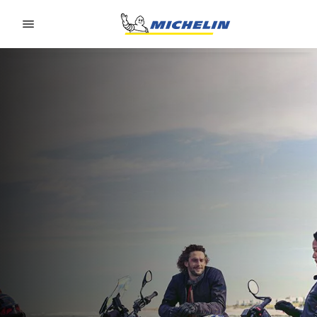
Go to page content
Go to page navigation