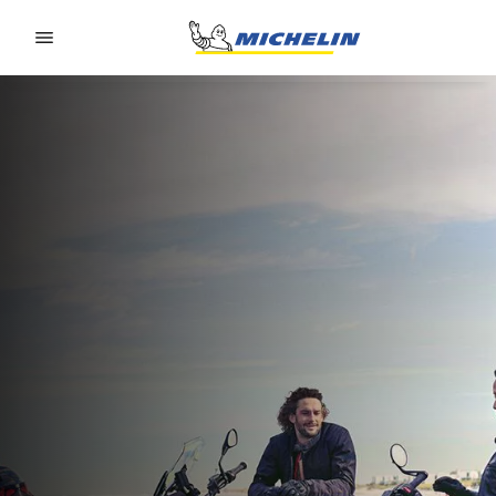
Go to page content
Go to page navigation