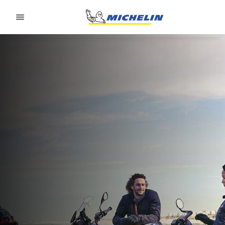
Go to page content
Go to page navigation