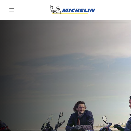
Go to page content
Go to page navigation