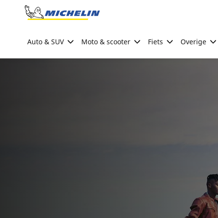
Go to page content
Go to page navigation
Auto & SUV
Moto & scooter
Fiets
Overige