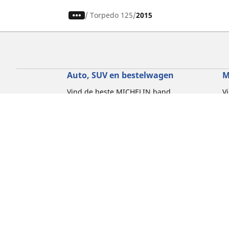
/
Torpedo 125
2015
Auto, SUV en bestelwagen
M
Vind de beste MICHELIN band
V
Zoek op bandenmaat
Z
Zoek op rijbeleving
Z
Zoek op seizoen
Z
Zoek op automerken
Z
Zoeken op voertuigtype
Zoeken op productfamilie
Hulp
Tips en adviezen
Contact