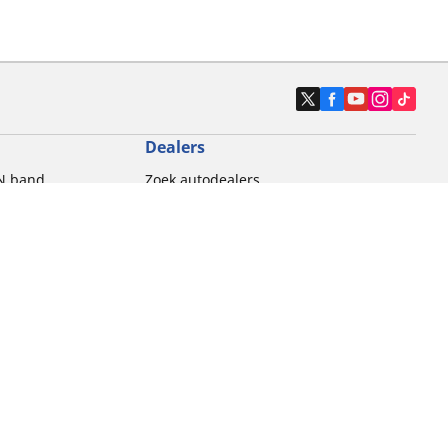
Dealers
N band
Zoek autodealers
ik
Zoek motorbandenwinkel
touring gebruik