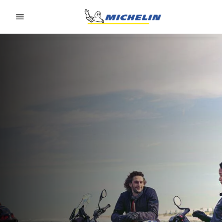
Go to page content
Go to page navigation