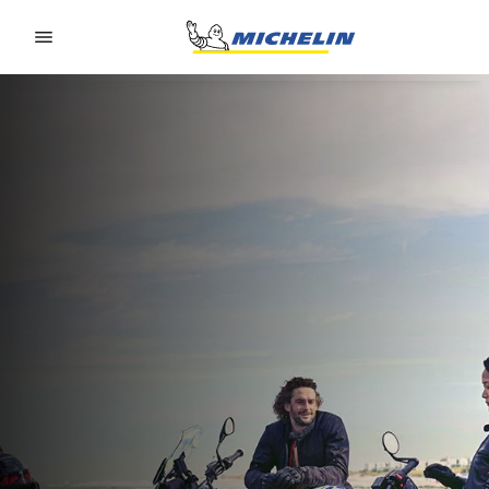
Go to page content
Go to page navigation